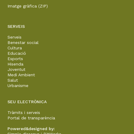
Imatge gràfica (ZIP)
SERVEIS
Serveis
Benestar social
Cultura
Educació
Esports
Hisenda
Joventut
Medi Ambient
Salut
Urbanisme
SEU ELECTRÒNICA
Tràmits i serveis
Portal de transparència
Powered&designed by:
Simple dissenys
i
BitWorks