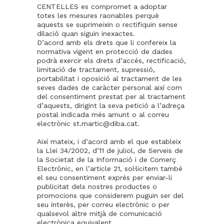
CENTELLES es compromet a adoptar
totes les mesures raonables perquè
aquests se suprimeixin o rectifiquin sense
dilació quan siguin inexactes.
D’acord amb els drets que li confereix la
normativa vigent en protecció de dades
podrà exercir els drets d’accés, rectificació,
limitació de tractament, supressió,
portabilitat i oposició al tractament de les
seves dades de caràcter personal així com
del consentiment prestat per al tractament
d’aquests, dirigint la seva petició a l’adreça
postal indicada més amunt o al correu
electrònic st.martic@diba.cat.
Així mateix, i d’acord amb el que estableix
la Llei 34/2002, d’11 de juliol, de Serveis de
la Societat de la Informació i de Comerç
Electrònic, en l’article 21, sol·licitem també
el seu consentiment exprés per enviar-li
publicitat dels nostres productes o
promocions que considerem puguin ser del
seu interès, per correu electrònic o per
qualsevol altre mitjà de comunicació
electrònica equivalent.